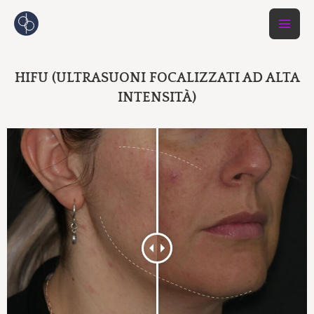
Vai
al
contenuto
HIFU (ULTRASUONI FOCALIZZATI AD ALTA
INTENSITÀ)