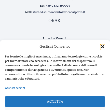
Fax:
+39 0332 890099
Mail:
studio@studioodontoiatricodalporto.it
ORARI
Lunedì – Venerdì:
09:00 -13:00 e 14:00 – 20.00
Gestisci Consenso
Sabato:
09:00 – 15:30
Per fornire le migliori esperienze, utilizziamo tecnologie come i cookie
per memorizzare e/o accedere alle informazioni del dispositivo. Il
Domenica:
consenso a queste tecnologie ci permetterà di elaborare dati come il
Chiuso
comportamento di navigazione o ID unici su questo sito. Non
acconsentire o ritirare il consenso può influire negativamente su alcune
caratteristiche e funzioni.
Gestisci servizi
ACCETTA
Copyright © 2026 - Studio Medico Odontoiatrico Dal Porto P.IVA